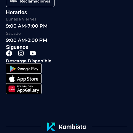
Horarios
Lunes a Viernes
9:00 AM-7:00 PM
Sábado
9:00 AM-2:00 PM
Síguenos
F
I
Y
a
n
o
Descarga Disponible
c
s
u
e
t
t
b
a
u
o
g
b
o
r
e
k
a
m