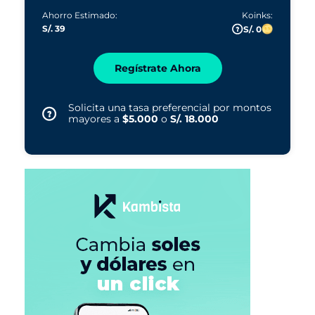
Ahorro Estimado:
Koinks:
S/. 39
S/. 0
Regístrate Ahora
Solicita una tasa preferencial por montos
mayores a
$5.000
o
S/. 18.000