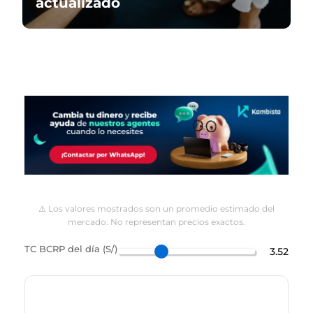
actualizado
⚠️ Los valores mostrados son un promedio estimado del
mercado. No representan precios exactos.
TC BCRP del día (S/)
3.52