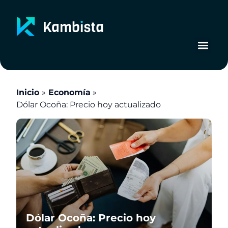
Ir
al
contenido
Inicio
Economía
Dólar Ocoña: Precio hoy actualizado
Dólar Ocoña: Precio hoy