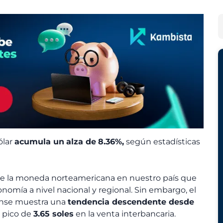
c
t
h
e
B
i
g
u
v
o
s
o
r
c
s
í
a
a
r
s
ólar
acumula un
alza de
8.36%,
según estadísticas
e la moneda norteamericana en nuestro país que
nomía a nivel nacional y regional. Sin embargo, el
nse muestra una
tendencia descendente desde
 pico de
3.65 soles
en la venta interbancaria.