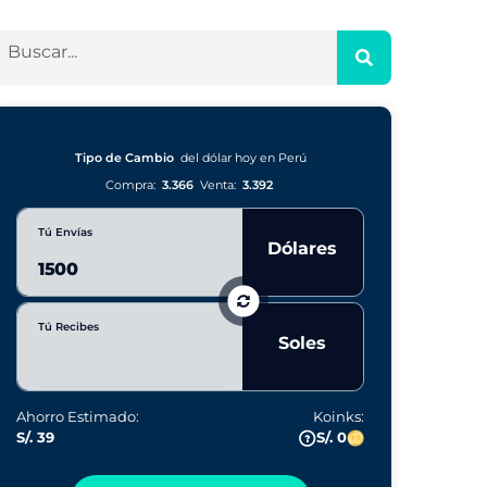
Tipo de Cambio
del dólar hoy en Perú
Compra:
3.366
Venta:
3.392
Tú Envías
Dólares
Tú Recibes
Soles
Ahorro Estimado:
Koinks:
S/. 39
S/. 0