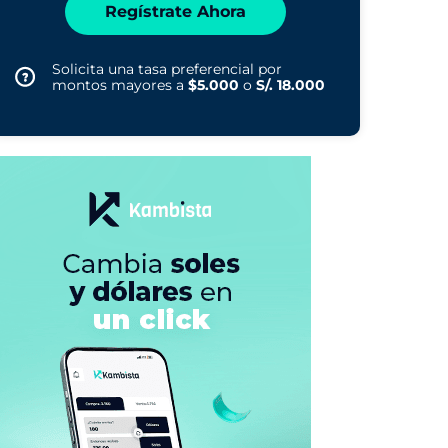
Regístrate Ahora
Solicita una tasa preferencial por
montos mayores a
$5.000
o
S/. 18.000