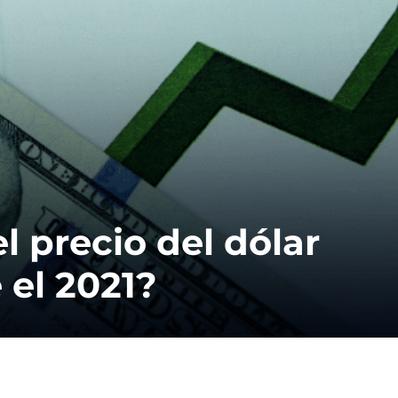
l precio del dólar
 el 2021?
A
C
r
a