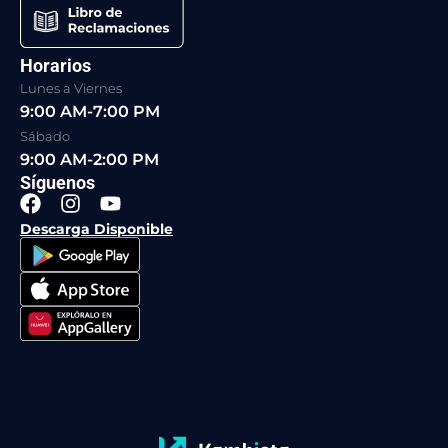
Horarios
Lunes a Viernes
9:00 AM-7:00 PM
Sábado
9:00 AM-2:00 PM
Síguenos
F
I
Y
a
n
o
Descarga Disponible
c
s
u
e
t
t
b
a
u
o
g
b
o
r
e
k
a
m