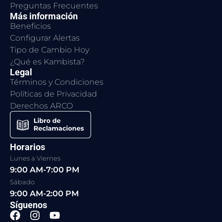
Preguntas Frecuentes
Más información
Beneficios
Configurar Alertas
Tipo de Cambio Hoy
¿Qué es Kambista?
Legal
Términos y Condiciones
Políticas de Privacidad
Derechos ARCO
Horarios
Lunes a Viernes
9:00 AM-7:00 PM
Sábado
9:00 AM-2:00 PM
Síguenos
F
I
Y