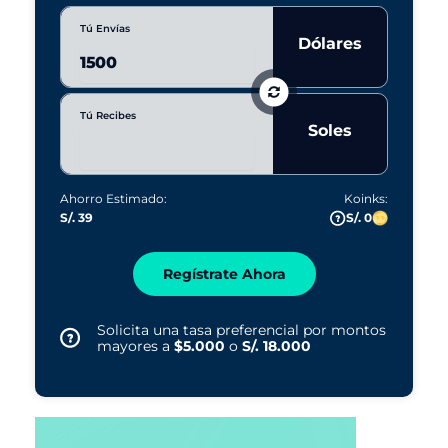
Tú Envías
Dólares
Tú Recibes
Soles
Ahorro Estimado:
Koinks:
S/. 39
S/. 0
Regístrate Ahora
Solicita una tasa preferencial por montos
mayores a
$5.000
o
S/. 18.000