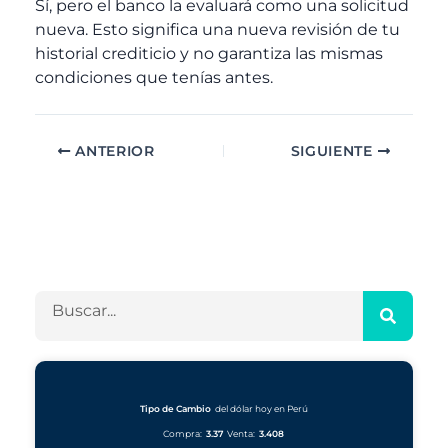
Sí, pero el banco la evaluará como una solicitud
nueva. Esto significa una nueva revisión de tu
historial crediticio y no garantiza las mismas
condiciones que tenías antes.
ANTERIOR
SIGUIENTE
A
C
r
a
c
t
h
e
B
i
g
u
v
o
s
o
r
c
s
í
a
a
r
Tipo de Cambio
del dólar hoy en Perú
s
Compra:
3.37
Venta:
3.408