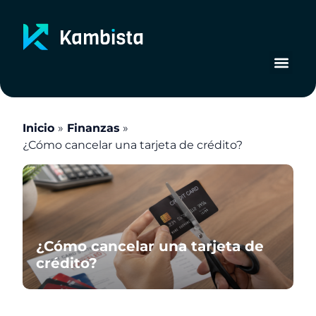
Ir
al
contenido
Inicio
Finanzas
¿Cómo cancelar una tarjeta de crédito?
¿Cómo cancelar una tarjeta de
crédito?