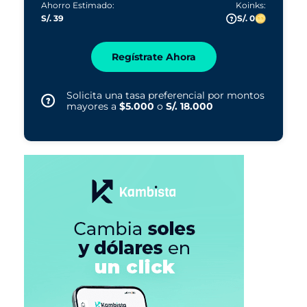
Ahorro Estimado:
Koinks:
S/. 39
S/. 0
Regístrate Ahora
Solicita una tasa preferencial por montos
mayores a
$5.000
o
S/. 18.000