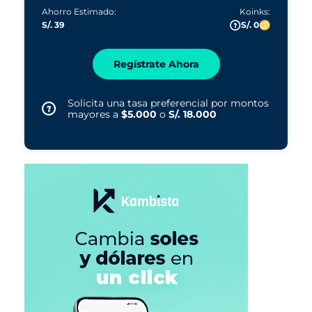
Ahorro Estimado:
Koinks:
S/. 39
S/. 0
Regístrate Ahora
Solicita una tasa preferencial por montos
mayores a
$5.000
o
S/. 18.000