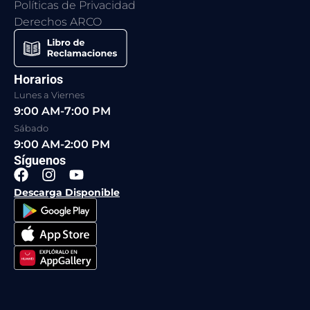
Políticas de Privacidad
Derechos ARCO
Horarios
Lunes a Viernes
9:00 AM-7:00 PM
Sábado
9:00 AM-2:00 PM
Síguenos
F
I
Y
a
n
o
Descarga Disponible
c
s
u
e
t
t
b
a
u
o
g
b
o
r
e
k
a
m