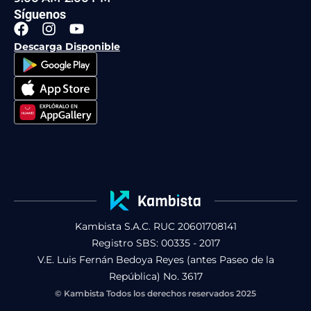
Síguenos
F
I
Y
a
n
o
Descarga Disponible
c
s
u
e
t
t
b
a
u
o
g
b
o
r
e
k
a
m
Kambista S.A.C. RUC 20601708141
Registro SBS: 00335 - 2017
V.E. Luis Fernán Bedoya Reyes (antes Paseo de la
República) No. 3617
© Kambista Todos los derechos reservados 2025