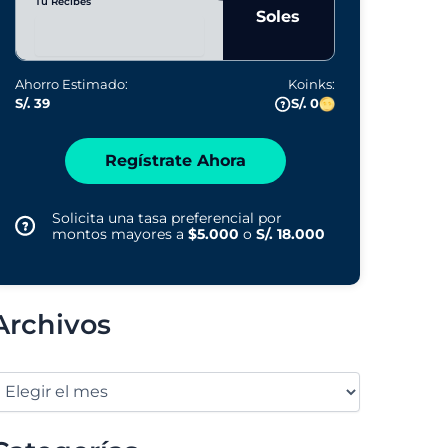
Tú Recibes
Soles
Ahorro Estimado:
Koinks:
S/. 39
S/. 0
Regístrate Ahora
Solicita una tasa preferencial por
montos mayores a
$5.000
o
S/. 18.000
Archivos