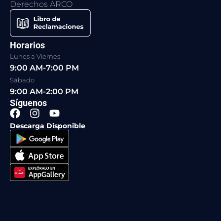
Derechos ARCO
Horarios
Lunes a Viernes
9:00 AM-7:00 PM
Sábado
9:00 AM-2:00 PM
Síguenos
F
I
Y
a
n
o
Descarga Disponible
c
s
u
e
t
t
b
a
u
o
g
b
o
r
e
k
a
m