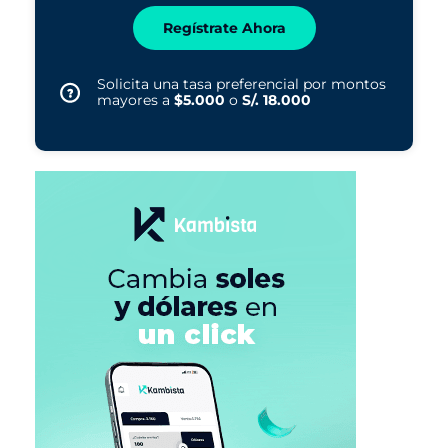
Regístrate Ahora
Solicita una tasa preferencial por montos
mayores a
$5.000
o
S/. 18.000