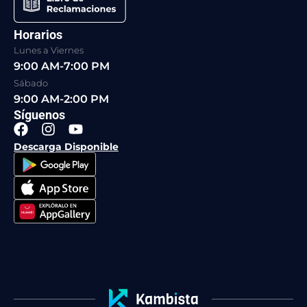
Horarios
Lunes a Viernes
9:00 AM-7:00 PM
Sábado
9:00 AM-2:00 PM
Síguenos
F
I
Y
a
n
o
Descarga Disponible
c
s
u
e
t
t
b
a
u
o
g
b
o
r
e
k
a
m