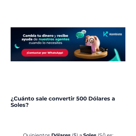
¿Cuánto sale convertir 500 Dólares a
Soles?
Quinientos
Dólares
($) a
Soles
(S/) es: