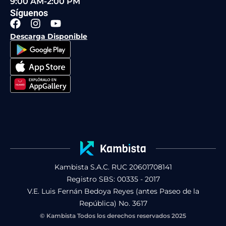
9:00 AM-2:00 PM
Síguenos
F
I
Y
a
n
o
Descarga Disponible
c
s
u
e
t
t
b
a
u
o
g
b
o
r
e
k
a
m
Kambista S.A.C. RUC 20601708141
Registro SBS: 00335 - 2017
V.E. Luis Fernán Bedoya Reyes (antes Paseo de la
República) No. 3617
© Kambista Todos los derechos reservados 2025