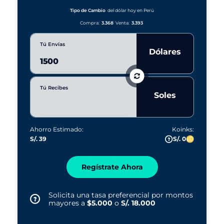
a
r
Tipo de Cambio
del dólar hoy en Perú
s
Compra:
3.368
Venta:
3.393
Tú Envías
Dólares
Tú Recibes
Soles
Ahorro Estimado:
Koinks:
S/. 39
S/. 0
Regístrate Ahora
Solicita una tasa preferencial por montos
mayores a
$5.000
o
S/. 18.000