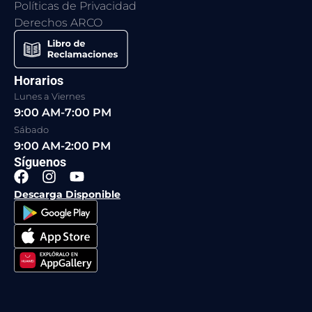
Políticas de Privacidad
Derechos ARCO
Horarios
Lunes a Viernes
9:00 AM-7:00 PM
Sábado
9:00 AM-2:00 PM
Síguenos
F
I
Y
a
n
o
Descarga Disponible
c
s
u
e
t
t
b
a
u
o
g
b
o
r
e
k
a
m