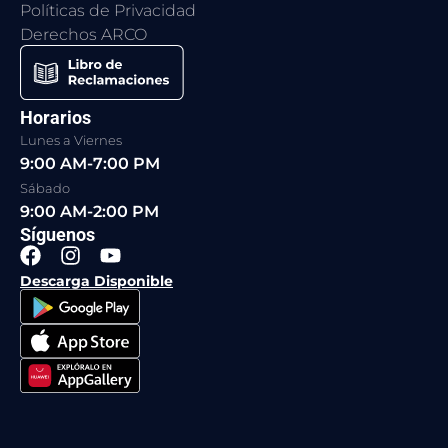
Políticas de Privacidad
Derechos ARCO
Horarios
Lunes a Viernes
9:00 AM-7:00 PM
Sábado
9:00 AM-2:00 PM
Síguenos
F
I
Y
a
n
o
Descarga Disponible
c
s
u
e
t
t
b
a
u
o
g
b
o
r
e
k
a
m