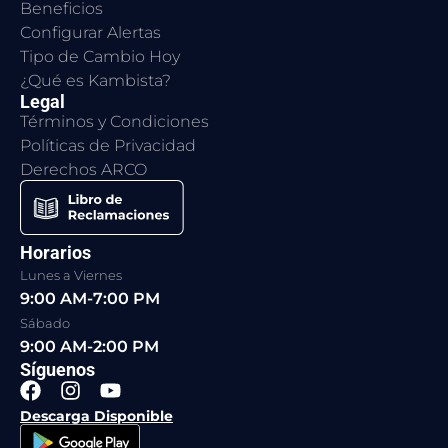
Beneficios
Configurar Alertas
Tipo de Cambio Hoy
¿Qué es Kambista?
Legal
Términos y Condiciones
Políticas de Privacidad
Derechos ARCO
Horarios
Lunes a Viernes
9:00 AM-7:00 PM
Sábado
9:00 AM-2:00 PM
Síguenos
F
I
Y
a
n
o
Descarga Disponible
c
s
u