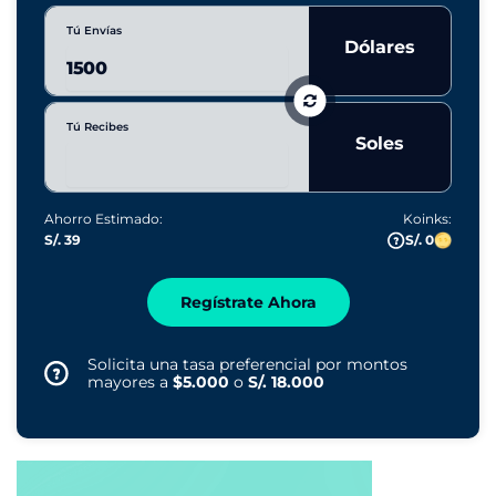
Tú Envías
Dólares
Tú Recibes
Soles
Ahorro Estimado:
Koinks:
S/. 39
S/. 0
Regístrate Ahora
Solicita una tasa preferencial por montos
mayores a
$5.000
o
S/. 18.000