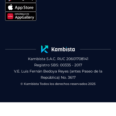
e
t
t
b
a
u
o
g
b
o
r
e
k
a
m
Kambista S.A.C. RUC 20601708141
Registro SBS: 00335 - 2017
V.E. Luis Fernán Bedoya Reyes (antes Paseo de la
República) No. 3617
© Kambista Todos los derechos reservados 2025