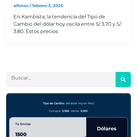
alfonso
/
febrero 3, 2025
En Kambista, la tendencia del Tipo de
Cambio del dólar hoy oscila entre S/ 3.70 y S/
3.80. Estos precios
B
u
s
c
a
Tipo de Cambio
del dólar hoy en Perú
r
Compra:
3.366
Venta:
3.395
Tú Envías
Dólares