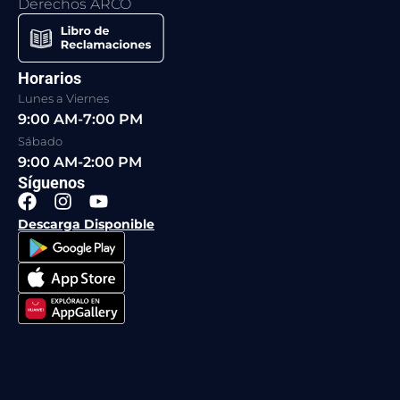
Derechos ARCO
Horarios
Lunes a Viernes
9:00 AM-7:00 PM
Sábado
9:00 AM-2:00 PM
Síguenos
F
I
Y
a
n
o
Descarga Disponible
c
s
u
e
t
t
b
a
u
o
g
b
o
r
e
k
a
m