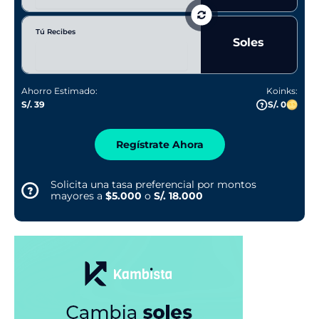
Tú Recibes
Soles
Ahorro Estimado:
Koinks:
S/. 39
S/. 0
Regístrate Ahora
Solicita una tasa preferencial por montos
mayores a
$5.000
o
S/. 18.000