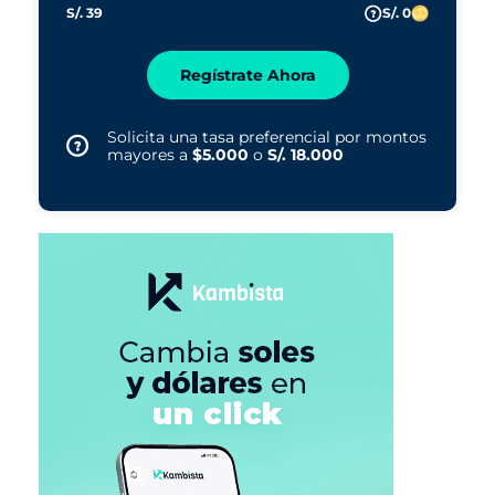
S/. 39
S/. 0
Regístrate Ahora
Solicita una tasa preferencial por montos
mayores a
$5.000
o
S/. 18.000