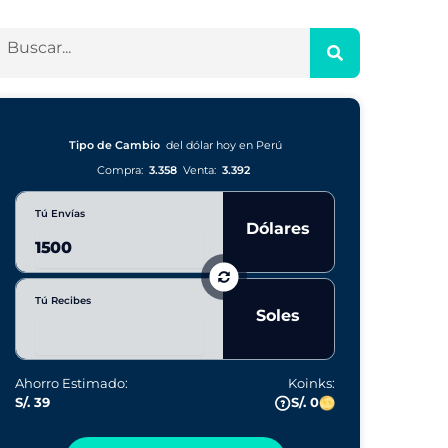
Tipo de Cambio
del dólar hoy en Perú
Compra:
3.358
Venta:
3.392
Tú Envías
Dólares
Tú Recibes
Soles
Ahorro Estimado:
Koinks:
S/. 39
S/. 0