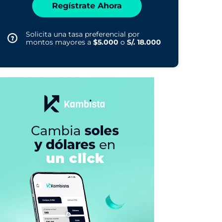
Regístrate Ahora
Solicita una tasa preferencial por
montos mayores a
$5.000
o
S/. 18.000