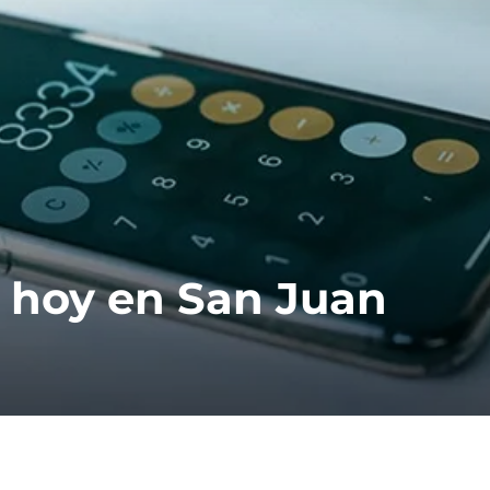
r hoy en San Juan
A
C
r
a