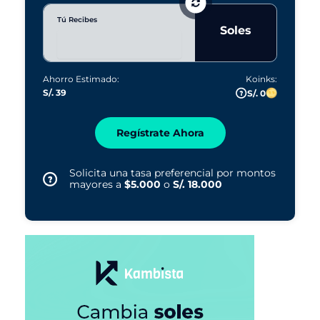
Tú Recibes
Soles
Ahorro Estimado:
Koinks:
S/. 39
S/. 0
Regístrate Ahora
Solicita una tasa preferencial por montos
mayores a
$5.000
o
S/. 18.000