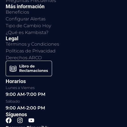
Preguntas Frecuentes
Más información
Beneficios
Configurar Alertas
Tipo de Cambio Hoy
¿Qué es Kambista?
Legal
Términos y Condiciones
Políticas de Privacidad
Derechos ARCO
Horarios
Lunes a Viernes
9:00 AM-7:00 PM
Sábado
9:00 AM-2:00 PM
Síguenos
F
I
Y
a
n
o