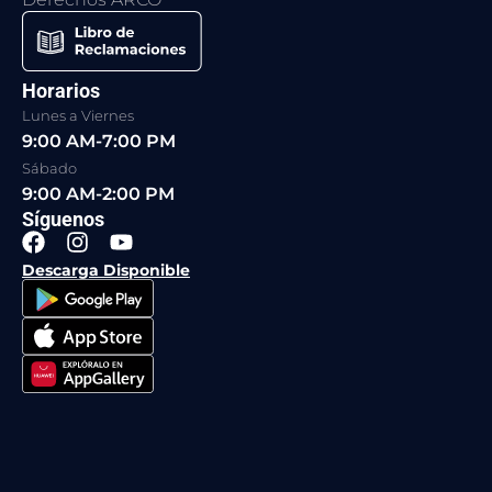
Horarios
Lunes a Viernes
9:00 AM-7:00 PM
Sábado
9:00 AM-2:00 PM
Síguenos
F
I
Y
a
n
o
Descarga Disponible
c
s
u
e
t
t
b
a
u
o
g
b
o
r
e
k
a
m