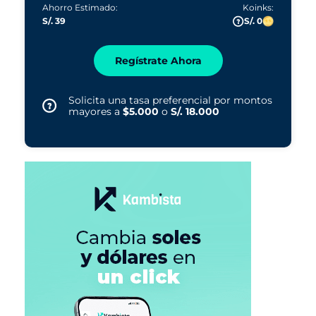
Ahorro Estimado:
Koinks:
S/. 39
S/. 0
Regístrate Ahora
Solicita una tasa preferencial por montos
mayores a
$5.000
o
S/. 18.000