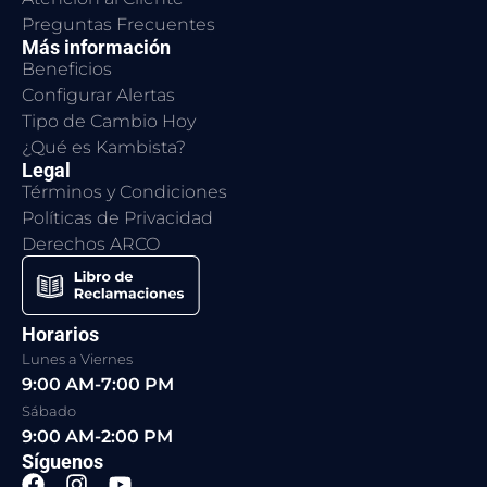
Preguntas Frecuentes
Más información
Beneficios
Configurar Alertas
Tipo de Cambio Hoy
¿Qué es Kambista?
Legal
Términos y Condiciones
Políticas de Privacidad
Derechos ARCO
Horarios
Lunes a Viernes
9:00 AM-7:00 PM
Sábado
9:00 AM-2:00 PM
Síguenos
F
I
Y