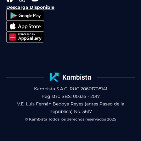
a
n
o
Descarga Disponible
c
s
u
e
t
t
b
a
u
o
g
b
o
r
e
k
a
m
Kambista S.A.C. RUC 20601708141
Registro SBS: 00335 - 2017
V.E. Luis Fernán Bedoya Reyes (antes Paseo de la
República) No. 3617
© Kambista Todos los derechos reservados 2025