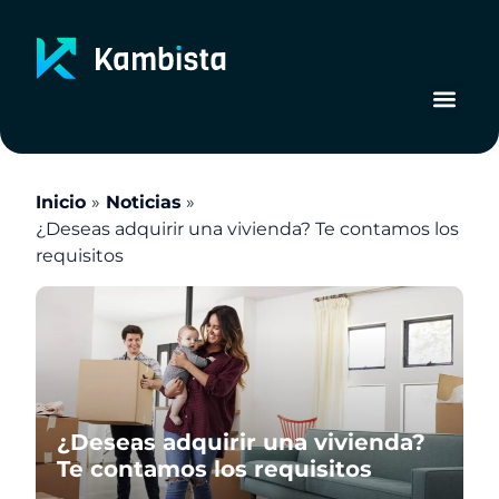
Ir
al
contenido
Inicio
Noticias
¿Deseas adquirir una vivienda? Te contamos los
requisitos
¿Deseas adquirir una vivienda?
Te contamos los requisitos