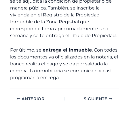
se te adjudica la condición de propietario de
manera pública. También, se inscribe la
vivienda en el Registro de la Propiedad
Inmueble de la Zona Registral que
corresponda. Toma aproximadamente una
semana y se te entrega el Título de Propiedad.
Por último, se
entrega el inmueble
. Con todos
los documentos ya oficializados en la notaría, el
banco realiza el pago y se da por saldada la
compra. La inmobiliaria se comunica para así
programar la entrega.
ANTERIOR
SIGUIENTE
A
C
r
a