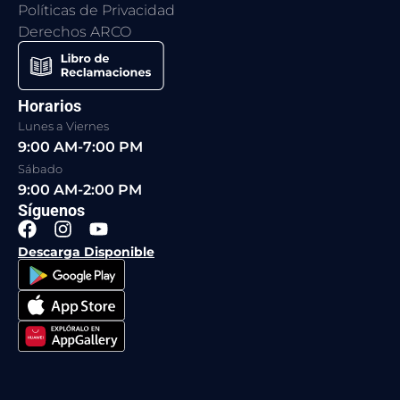
Políticas de Privacidad
Derechos ARCO
Horarios
Lunes a Viernes
9:00 AM-7:00 PM
Sábado
9:00 AM-2:00 PM
Síguenos
F
I
Y
a
n
o
Descarga Disponible
c
s
u
e
t
t
b
a
u
o
g
b
o
r
e
k
a
m