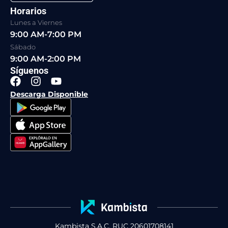
Horarios
Lunes a Viernes
9:00 AM-7:00 PM
Sábado
9:00 AM-2:00 PM
Síguenos
F
I
Y
a
n
o
Descarga Disponible
c
s
u
e
t
t
b
a
u
o
g
b
o
r
e
k
a
m
Kambista S.A.C. RUC 20601708141