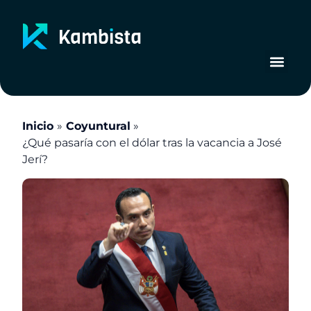
Ir
al
contenido
Inicio
Coyuntural
¿Qué pasaría con el dólar tras la vacancia a José
Jerí?