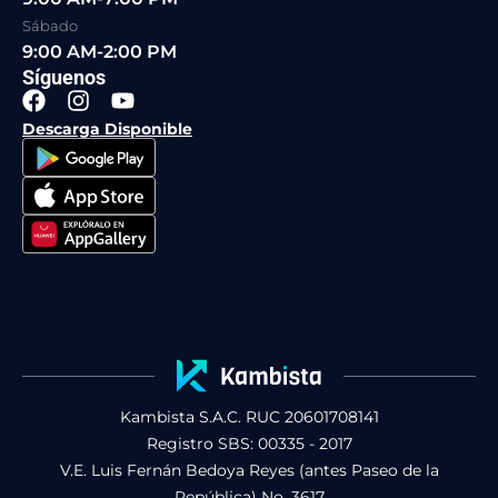
Sábado
9:00 AM-2:00 PM
Síguenos
F
I
Y
a
n
o
Descarga Disponible
c
s
u
e
t
t
b
a
u
o
g
b
o
r
e
k
a
m
Kambista S.A.C. RUC 20601708141
Registro SBS: 00335 - 2017
V.E. Luis Fernán Bedoya Reyes (antes Paseo de la
República) No. 3617