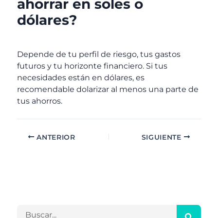
ahorrar en soles o
dólares?
Depende de tu perfil de riesgo, tus gastos
futuros y tu horizonte financiero. Si tus
necesidades están en dólares, es
recomendable dolarizar al menos una parte de
tus ahorros.
ANTERIOR
SIGUIENTE
A
C
r
a
c
t
h
e
B
i
g