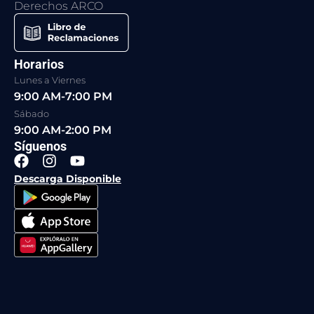
Derechos ARCO
Horarios
Lunes a Viernes
9:00 AM-7:00 PM
Sábado
9:00 AM-2:00 PM
Síguenos
F
I
Y
a
n
o
Descarga Disponible
c
s
u
e
t
t
b
a
u
o
g
b
o
r
e
k
a
m