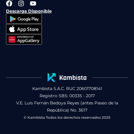
F
I
Y
a
n
o
Descarga Disponible
c
s
u
e
t
t
b
a
u
o
g
b
o
r
e
k
a
m
Kambista S.A.C. RUC 20601708141
Registro SBS: 00335 - 2017
V.E. Luis Fernán Bedoya Reyes (antes Paseo de la
República) No. 3617
© Kambista Todos los derechos reservados 2025