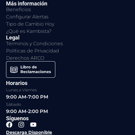
Más información
Beneficios
Configurar Alertas
Tipo de Cambio Hoy
¿Qué es Kambista?
Legal
Términos y Condiciones
Políticas de Privacidad
Derechos ARCO
Horarios
Lunes a Viernes
9:00 AM-7:00 PM
Sábado
9:00 AM-2:00 PM
Síguenos
F
I
Y
a
n
o
Descarga Disponible