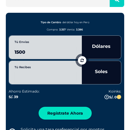
u
s
c
a
Tipo de Cambio
del dólar hoy en Perú
r
Compra:
3.357
Venta:
3.386
Tú Envías
Dólares
Tú Recibes
Soles
Ahorro Estimado:
Koinks:
S/. 39
S/. 0
Regístrate Ahora
Solicita una tasa preferencial por montos