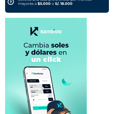
mayores a
$5.000
o
S/. 18.000