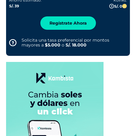
Ahorro Estimado:
Koinks:
S/. 39
S/. 0
Regístrate Ahora
Solicita una tasa preferencial por montos
mayores a
$5.000
o
S/. 18.000