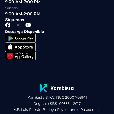
9:00 AM-7:00 PM
Sábado
9:00 AM-2:00 PM
Síguenos
F
I
Y
a
n
o
Descarga Disponible
c
s
u
e
t
t
b
a
u
o
g
b
o
r
e
k
a
m
Kambista S.A.C. RUC 20601708141
Registro SBS: 00335 - 2017
V.E. Luis Fernán Bedoya Reyes (antes Paseo de la