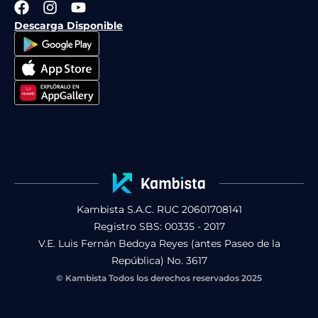
F
I
Y
a
n
o
Descarga Disponible
c
s
u
e
t
t
b
a
u
o
g
b
o
r
e
k
a
m
Kambista S.A.C. RUC 20601708141
Registro SBS: 00335 - 2017
V.E. Luis Fernán Bedoya Reyes (antes Paseo de la
República) No. 3617
© Kambista Todos los derechos reservados 2025