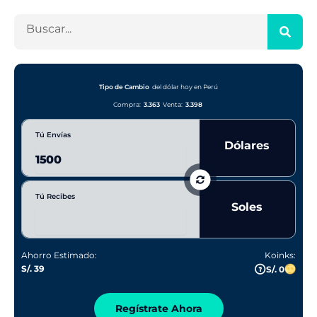
B
u
s
c
a
Tipo de Cambio
del dólar hoy en Perú
r
Compra:
3.363
Venta:
3.398
Tú Envías
Dólares
Tú Recibes
Soles
Ahorro Estimado:
Koinks:
S/. 39
S/. 0
Regístrate Ahora