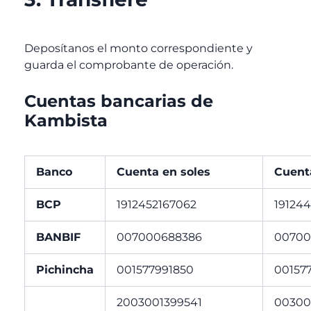
Deposítanos el monto correspondiente y
guarda el comprobante de operación.
Cuentas bancarias de
Kambista
Banco
Cuenta en soles
Cuent
BCP
1912452167062
19124
BANBIF
007000688386
00700
Pichincha
001577991850
00157
2003001399541
00300