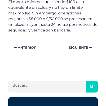
El monto mínimo suele ser de $100 o su
equivalente en soles, y no hay un límite
máximo fijo. Sin embargo, operaciones
mayores a $8,000 o S/30,000 se procesan en
un plazo mayor (hasta 24 horas) por motivos de
seguridad y verificación bancaria.
ANTERIOR
SIGUIENTE
A
C
r
a
c
t
h
e
B
i
g
u
v
o
s
o
r
c
s
í
a
a