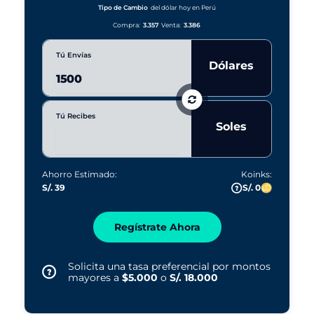
r
Tipo de Cambio
del dólar hoy en Perú
s
Compra:
3.357
Venta:
3.386
Tú Envías
Dólares
Tú Recibes
Soles
Ahorro Estimado:
Koinks:
S/. 39
S/. 0
Regístrate Ahora
Solicita una tasa preferencial por montos
mayores a
$5.000
o
S/. 18.000