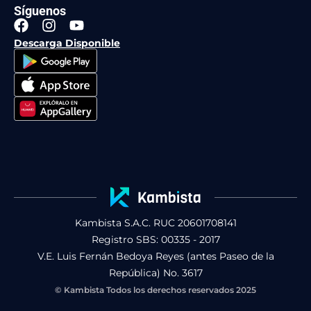
Síguenos
F
I
Y
a
n
o
Descarga Disponible
c
s
u
e
t
t
b
a
u
o
g
b
o
r
e
k
a
m
Kambista S.A.C. RUC 20601708141
Registro SBS: 00335 - 2017
V.E. Luis Fernán Bedoya Reyes (antes Paseo de la
República) No. 3617
© Kambista Todos los derechos reservados 2025