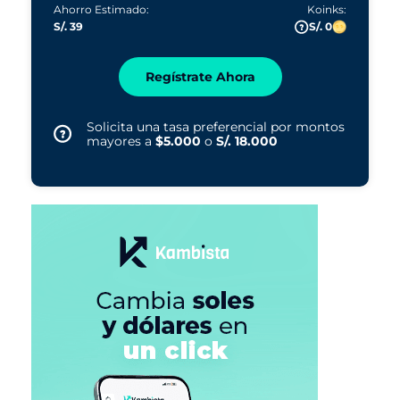
Ahorro Estimado:
Koinks:
S/. 39
S/. 0
Regístrate Ahora
Solicita una tasa preferencial por montos
mayores a
$5.000
o
S/. 18.000