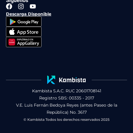
Síguenos
F
I
Y
a
n
o
Descarga Disponible
c
s
u
e
t
t
b
a
u
o
g
b
o
r
e
k
a
m
Kambista S.A.C. RUC 20601708141
Registro SBS: 00335 - 2017
V.E. Luis Fernán Bedoya Reyes (antes Paseo de la
República) No. 3617
© Kambista Todos los derechos reservados 2025