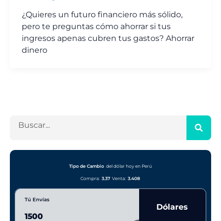
¿Quieres un futuro financiero más sólido,
pero te preguntas cómo ahorrar si tus
ingresos apenas cubren tus gastos? Ahorrar
dinero
B
u
s
c
a
Tipo de Cambio
del dólar hoy en Perú
r
Compra:
3.37
Venta:
3.408
Tú Envías
Dólares