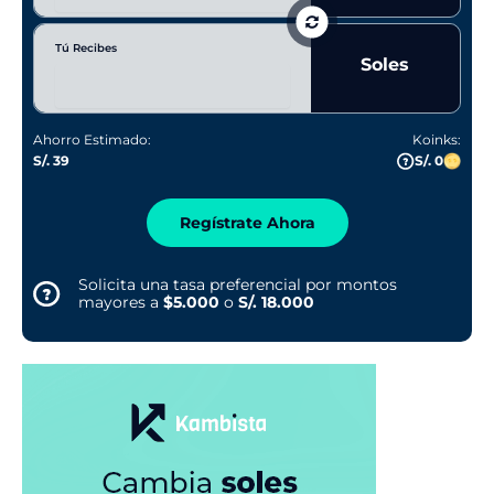
Tú Recibes
Soles
Ahorro Estimado:
Koinks:
S/. 39
S/. 0
Regístrate Ahora
Solicita una tasa preferencial por montos
mayores a
$5.000
o
S/. 18.000