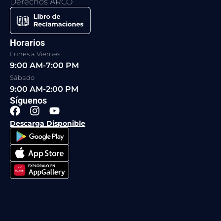
Derechos ARCO
Horarios
Lunes a Viernes
9:00 AM-7:00 PM
Sábado
9:00 AM-2:00 PM
Síguenos
F
I
Y
a
n
o
Descarga Disponible
c
s
u
e
t
t
b
a
u
o
g
b
o
r
e
k
a
m