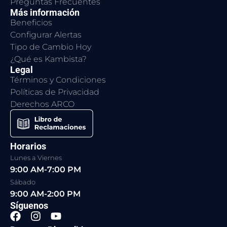
Preguntas Frecuentes
Más información
Beneficios
Configurar Alertas
Tipo de Cambio Hoy
¿Qué es Kambista?
Legal
Términos y Condiciones
Políticas de Privacidad
Derechos ARCO
Horarios
Lunes a Viernes
9:00 AM-7:00 PM
Sábado
9:00 AM-2:00 PM
Síguenos
F
I
Y
a
n
o