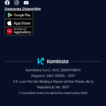
F
I
Y
a
n
o
Descarga Disponible
c
s
u
e
t
t
b
a
u
o
g
b
o
r
e
k
a
m
Kambista S.A.C. RUC 20601708141
Registro SBS: 00335 - 2017
V.E. Luis Fernán Bedoya Reyes (antes Paseo de la
República) No. 3617
© Kambista Todos los derechos reservados 2025