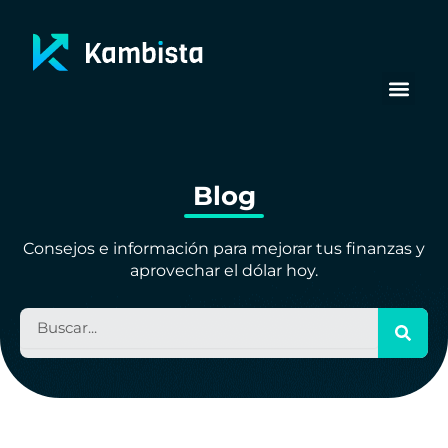
Ir
al
contenido
Blog
Consejos e información para mejorar tus finanzas y
aprovechar el dólar hoy.
B
u
s
c
a
r