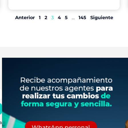
Anterior
1
2
3
4
5
…
145
Siguiente
a
WhatsApp personal